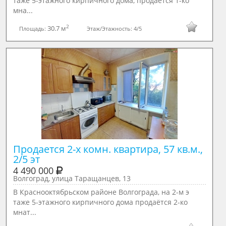
таже 5-этажного кирпичного дома, продаётся 1-ко
мна...
2
30.7 м
Площадь:
Этаж/Этажность:
4/5
Продается 2-х комн. квартира, 57 кв.м., 
2/5 эт
4 490 000
Волгоград, улица Таращанцев, 13
В Краснооктябрьском районе Волгограда, на 2-м э
таже 5-этажного кирпичного дома продаётся 2-ко
мнат...