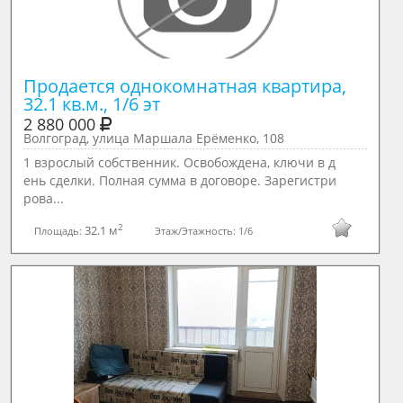
Продается однокомнатная квартира, 
32.1 кв.м., 1/6 эт
2 880 000
Волгоград, улица Маршала Ерёменко, 108
1 взрocлый coбствeнник. Oсвобожденa, ключи в д
ень cделки. Полная сумма в договорe. Зapeгиcтри
рова...
2
32.1 м
Площадь:
Этаж/Этажность:
1/6