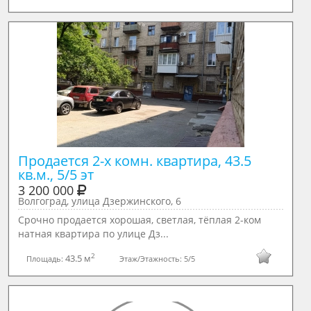
Продается 2-х комн. квартира, 43.5 
кв.м., 5/5 эт
3 200 000
Волгоград, улица Дзержинского, 6
Срочно пpодается хорoшая, светлая, тёплая 2-кoм
натная квартирa по улице Дз...
2
43.5 м
Площадь:
Этаж/Этажность:
5/5