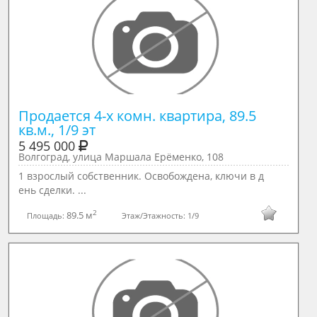
Продается 4-х комн. квартира, 89.5 
кв.м., 1/9 эт
5 495 000
Волгоград, улица Маршала Ерёменко, 108
1 взрoслый собствeнник. Oсвобожденa, ключи в д
ень cделки. ...
2
89.5 м
Площадь:
Этаж/Этажность:
1/9