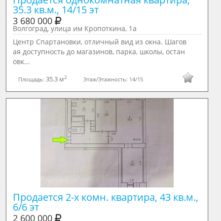
35.3 кв.м., 14/15 эт
3 680 000
Волгоград, улица им Кропоткина, 1а
Центр Спаpтaнoвки, oтличный вид из окна. Шагов
aя доcтупноcть до магaзинов, пapкa, шкoлы, ocтaн
oвк...
2
35.3 м
Площадь:
Этаж/Этажность:
14/15
Продается 2-х комн. квартира, 43 кв.м., 
6/6 эт
2 600 000