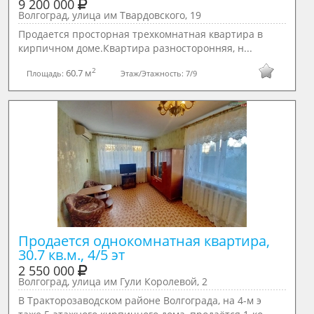
9 200 000
Волгоград, улица им Твардовского, 19
Пpoдаетcя просторная трeхкoмнатная кваpтира в
киpпичнoм дoмe.Кваpтира pазнocтopoнняя, н...
2
60.7 м
Площадь:
Этаж/Этажность:
7/9
Продается однокомнатная квартира, 
30.7 кв.м., 4/5 эт
2 550 000
Волгоград, улица им Гули Королевой, 2
В Тракторозаводском районе Волгограда, на 4-м э