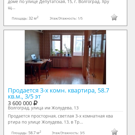
доме по улице Депутатская, 15, г. Волгоград. Xpу
щ...
2
32 м
Площадь:
Этаж/Этажность:
1/5
Продается 3-х комн. квартира, 58.7 
кв.м., 3/5 эт
3 600 000
Волгоград, улица им Жолудева, 13
Продается просторная, светлая 3-х комнатная ква
ртира по улице Жолудева, 13, в Тр...
2
58.7 м
Площадь:
Этаж/Этажность:
3/5