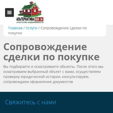
Главная
/
Услуги
/
Сопровождение сделки по
покупке
Сопровождение
сделки по покупке
Вы подбираете и осматриваете объекты. После этого мы
осматриваем выбранный объект с вами, осуществляем
проверку юридической истории, консультируем,
сопровождаем оформление документов
Свяжитесь с нами