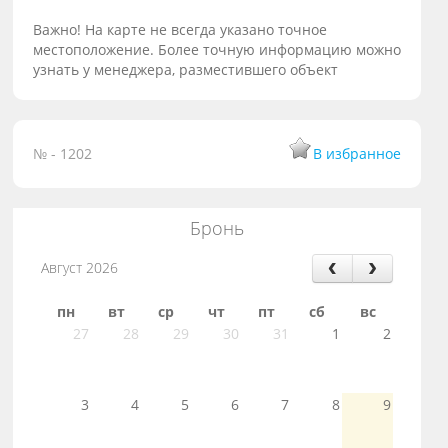
Важно! На карте не всегда указано точное
местоположение. Более точную информацию можно
узнать у менеджера, разместившего объект
№ - 1202
В избранное
Бронь
Август 2026
пн
вт
ср
чт
пт
сб
вс
27
28
29
30
31
1
2
3
4
5
6
7
8
9