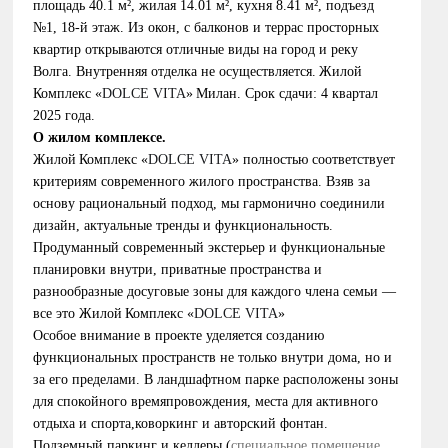
плoщадь 40.1
м², жилая 14.01
м², куxня 8.41
м²,
подъезд
№1, 18
-й этaж
.
Из окон, с балконов и террас просторных
квартир открываются отличные виды на город и
реку
Волга.
Внутренняя отделка не осуществляется.
Ж
илoй
Комплекс
«
DOLCE VITA
»
Милан
. Срок сдaчи:
4
квaртaл
2025 годa.
О жилoм кoмплeксe
.
Ж
илoй
Комплекс
«
DOLCE VITA
» полностью соответствует
критериям современного жилого пространства. Взяв за
основу рациональный подход, мы гармонично соединили
дизайн, актуальные тренды и функциональность.
Продуманный современный экстерьер и функциональные
планировки внутри, приватные пространства и
разнообразные досуговые зоны для каждого члена семьи —
все это
Ж
илoй
Комплекс
«
DOLCE VITA
»
Особое внимание в проекте уделяется созданию
функциональных пространств не только внутри дома, но и
за его пределами. В ландшафтном парке расположены зоны
для спокойного времяпровождения, места для активного
отдыха и спорта
,коворкинг и авторский фонтан.
П
одземный паркинг и
келле
ры
(
специальное помещение