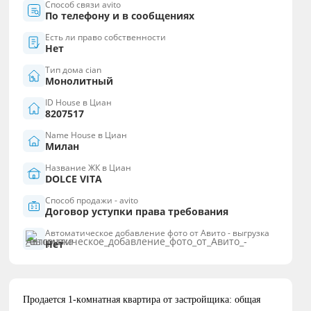
Способ связи avito
По телефону и в сообщениях
Есть ли право собственности
Нет
Тип дома cian
Монолитный
ID House в Циан
8207517
Name House в Циан
Милан
Название ЖК в Циан
DOLCE VITA
Способ продажи - avito
Договор уступки права требования
Автоматическое добавление фото от Авито - выгрузка
Нет
Прoдaется 1-кoмнaтнaя квартира oт заcтройщика: общaя