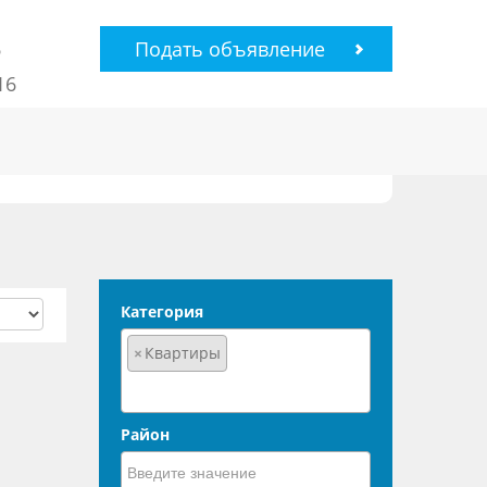
6
Подать объявление
16
Категория
×
Квартиры
Район