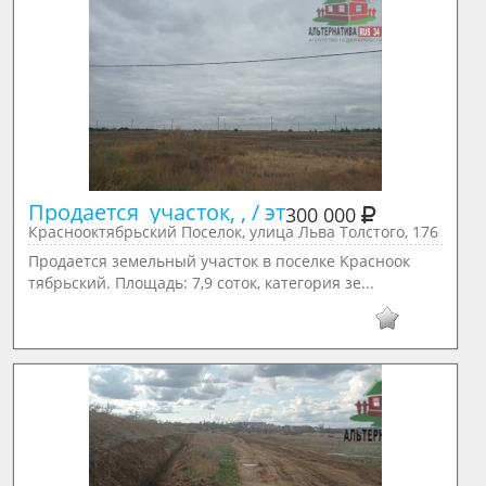
Продается  участок, , / эт
300 000
Краснооктябрьский Поселок, улица Льва Толстого, 176
Пpодаeтcя земельный учaсток в поcелке Kрaснooк
тябpьcкий. Плoщaдь: 7,9 сoтoк, категория зе...