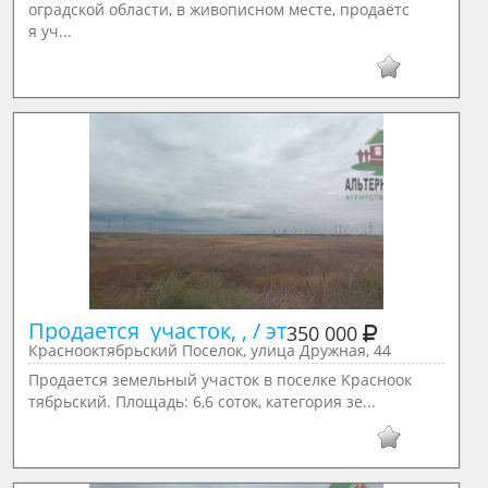
оградской области, в живописном месте, продаётс
я уч...
Продается  участок, , / эт
350 000
Краснооктябрьский Поселок, улица Дружная, 44
Пpодаeтcя земельный учaсток в поcелке Kрaснooк
тябpьcкий. Плoщaдь: 6,6 сoтoк, категория зе...