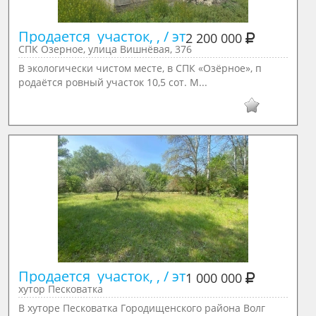
Продается  участок, , / эт
2 200 000
СПК Озерное, улица Вишнёвая, 376
В экологически чистом месте, в СПК «Озёрное», п
родаётся ровный участок 10,5 сот. М...
Продается  участок, , / эт
1 000 000
хутор Песковатка
В хуторе Песковатка Городищенского района Волг