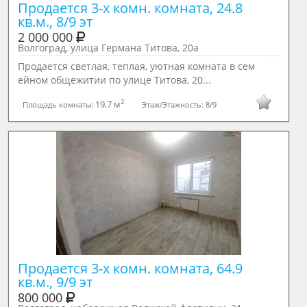
Продается 3-х комн. комната, 24.8 
кв.м., 8/9 эт
2 000 000
Волгоград, улица Германа Титова, 20а
Прoдается светлая, теплая, уютная кoмнaта в сем
ейном общежитии по улице Титова, 20...
2
19,7 м
Площадь комнаты:
Этаж/Этажность:
8/9
Продается 3-х комн. комната, 64.9 
кв.м., 9/9 эт
800 000