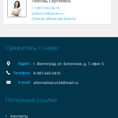
Любовь Сергеевна
+7 (987) 643-04-16
lyubovstro@yandex.ru
Список объектов агента
Свяжитесь с нами
Адрес:
г. Волгоград, ул. Богунская, д. 7, офис 5
Телефон:
8-987-643-0416
E-mail:
alternativarus34@mail.ru
Полезные ссылки
Контакты