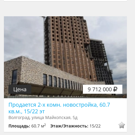
Цена
9 712 000
Продается 2-х комн. новостройка, 60.7
кв.м., 15/22 эт
Волгоград, улица Майкопская, 5д
2
Площадь:
60.7 м
Этаж/Этажность:
15/22