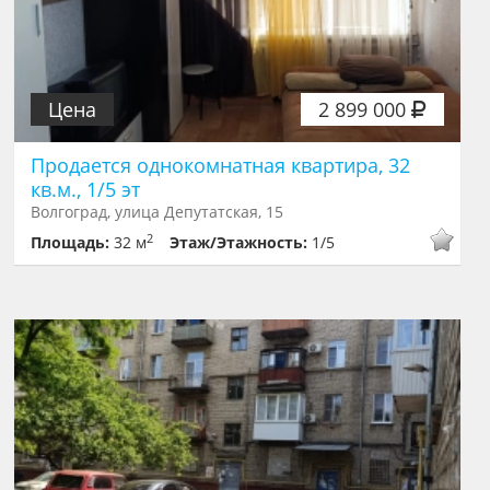
Цена
2 899 000
Продается однокомнатная квартира, 32
кв.м., 1/5 эт
Волгоград, улица Депутатская, 15
2
Площадь:
32 м
Этаж/Этажность:
1/5