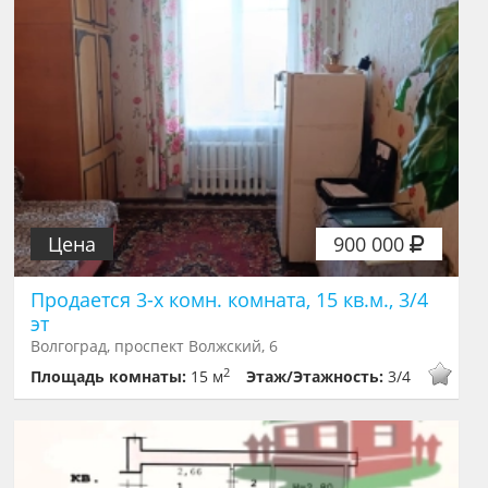
Цена
900 000
Продается 3-х комн. комната, 15 кв.м., 3/4
эт
Волгоград, проспект Волжский, 6
2
Площадь комнаты:
15 м
Этаж/Этажность:
3/4