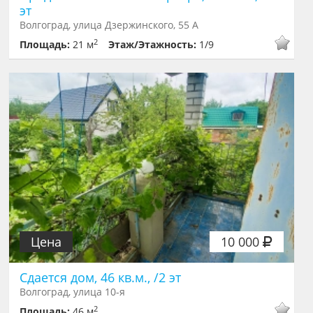
эт
Волгоград, улица Дзержинского, 55 А
2
Площадь:
21 м
Этаж/Этажность:
1/9
Цена
10 000
Сдается дом, 46 кв.м., /2 эт
Волгоград, улица 10-я
2
Площадь:
46 м